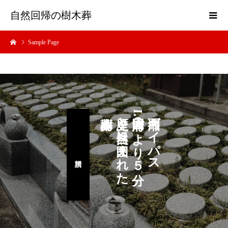
自然回帰の樹木葬
Sample Page
歴史と自然に囲まれた
国府津I.Cより５分
西湘バイパス